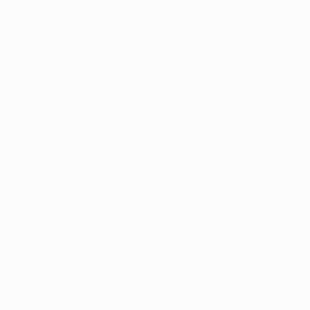
LTU
27
5
-
Полузащитники
Возраст
СМ
ЗГ
Беншаиб
7
BEL
28
5
2
Карасима
8
JPN
29
2
-
Сиргедас
10
LTU
31
1
-
Сливка
14
LTU
31
5
2
Лео Рибейро
15
BRA
32
4
-
Фиолич
17
CRO
30
2
-
Калик
20
AUS
28
1
-
Бальдассарра
32
ARG
27
5
-
Урега
70
FRA
33
5
-
Milius *
96
LTU
21
-
-