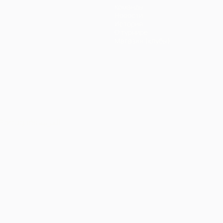
Команды
Новости
История
О турнире
Магазин (клубы)
Português
العربية