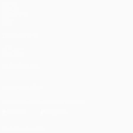
Матчи
UEFA.tv
Жеребьевки
Игры
Стат.
ДРУГИЕ САЙТЫ
UEFA.com
Фонд УЕФА
СМЕНИТЬ ЯЗЫК
Русский
English
Français
Deutsch
Русский
Español
Italiano
ПОДПИСЫВАЙСЯ
Скачать официальное приложение
Конфиденциальность