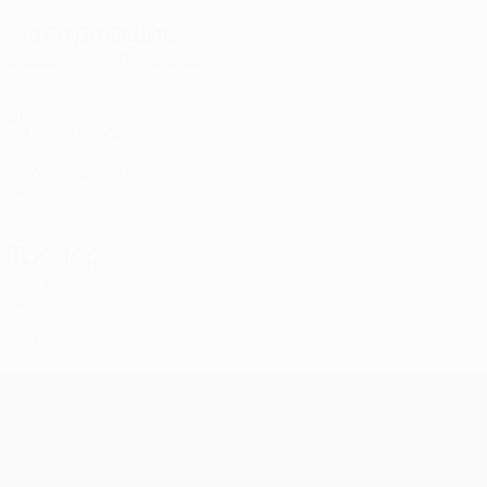
Нападающие
Возраст
СМ
ЗГ
Крекович
9
CRO
26
3
1
Оливейра
19
BRA
29
5
-
Бурба
24
LTU
22
3
-
Дебелюх
27
CRO
29
1
-
Тренер
Желько Сопич
CRO
*
Список Б
Лига чемпионов УЕФА