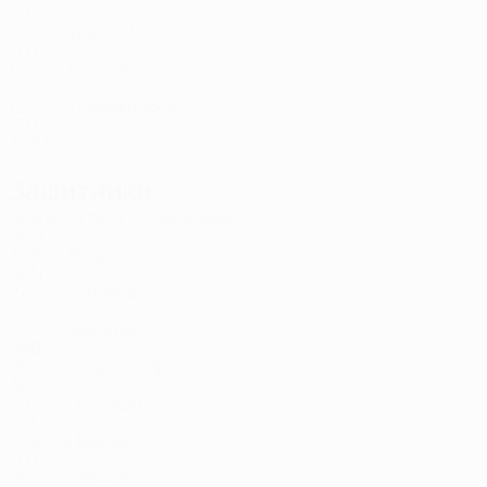
LTU
31
-
-
Racius *
34
LTU
17
-
-
Dovydas *
35
LTU
19
-
-
Шведкаускас
55
LTU
32
5
8
Защитники
Возраст
СМ
ЗГ
Толордава
3
GEO
30
5
-
Рачич
4
DEN
27
3
-
Эрнандес
23
COL
31
2
-
Конатар
33
SRB
26
4
-
Эдокполор
37
AUT
29
5
-
Муташи
45
FRA
28
5
-
Буслис *
50
LTU
21
-
-
Лекятас
77