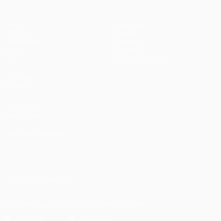
Матчи
Команды
UEFA.tv
Новости
Жеребьевки
История
Игры
О турнире
Стат.
Магазин (клубы)
ДРУГИЕ
САЙТЫ
UEFA.com
Фонд УЕФА
СМЕНИТЬ ЯЗЫК
Русский
English
Français
Deutsch
Русский
Español
Italiano
Português
العربية
ПОДПИСЫВАЙСЯ
Скачать официальное приложение