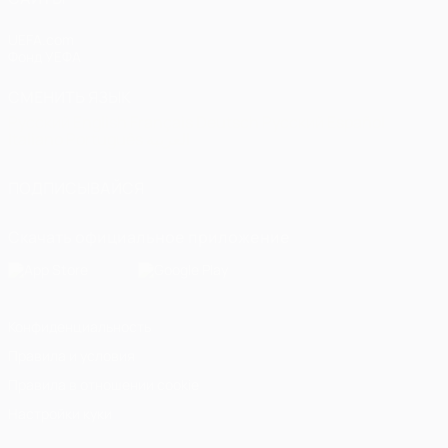
UEFA.com
Фонд УЕФА
СМЕНИТЬ ЯЗЫК
Русский
English
Français
Deutsch
Русский
Español
Italiano
Português
العربية
ПОДПИСЫВАЙСЯ
Скачать официальное приложение
Конфиденциальность
Правила и условия
Правила в отношении cookie
Настройки куки