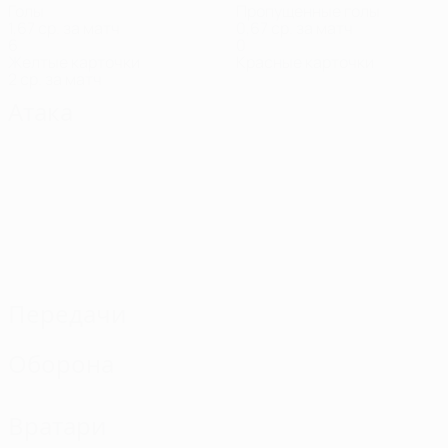
Голы
Пропущенные голы
1,67 ср. за матч
0,67 ср. за матч
6
0
Желтые карточки
Красные карточки
2 ср. за матч
Атака
Передачи
Оборона
Вратари