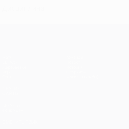
Дисциплина
Лига чемпионов УЕФА
Матчи
Команды
UEFA.tv
Новости
Жеребьевки
История
Игры
О турнире
Стат.
Магазин (клубы)
ДРУГИЕ
САЙТЫ
UEFA.com
Фонд УЕФА
СМЕНИТЬ ЯЗЫК