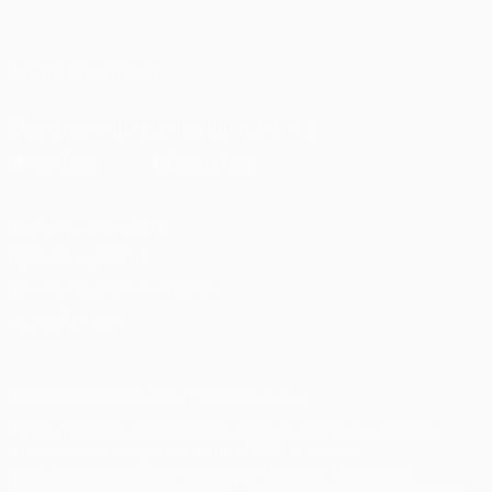
Русский
English
Français
Deutsch
Русский
Español
Italiano
Português
العربية
ПОДПИСЫВАЙСЯ
Скачать официальное приложение
Конфиденциальность
Правила и условия
Правила в отношении cookie
Настройки куки
© 1998-2026 УЕФА. Все права защищены
Название UEFA, логотип УЕФА, а также элементы дизайна,
относящиеся к соревнованиям УЕФА, являются
зарегистрированными торговыми марками УЕФА и/или
охраняются авторским правом. Использование этих торговых