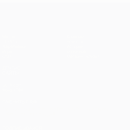
Лига чемпионов УЕФА
Матчи
Команды
UEFA.tv
Новости
Жеребьевки
История
Игры
О турнире
Стат.
Магазин (клубы)
ДРУГИЕ
САЙТЫ
UEFA.com
Фонд УЕФА
СМЕНИТЬ ЯЗЫК
Русский
English
Français
Deutsch
Русский
Español
Italiano
Português
العربية
ПОДПИСЫВАЙСЯ