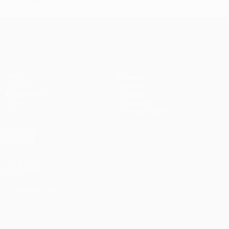
*
Лига чемпионов УЕФА
Матчи
Команды
UEFA.tv
Новости
Жеребьевки
История
Игры
О турнире
Стат.
Магазин (клубы)
ДРУГИЕ
САЙТЫ
UEFA.com
Фонд УЕФА
СМЕНИТЬ ЯЗЫК
Русский
English
Français
Deutsch
Русский
Español
Italiano
Português
العربية