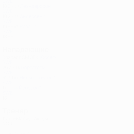
SWE
18
3
-
Леандерссон
39
SWE
18
2
-
Андерсен *
42
SWE
19
-
-
Розен *
43
SWE
18
-
-
Нападающие
Возраст
СМ
ЗГ
Юссеф
9
SWE
26
3
-
Бергстрем
18
SWE
31
3
1
Нильссон-Лев *
41
SWE
17
-
-
Йонссон *
44
SWE
18
-
-
Тренер
Карл-Мариус Аксум
NOR
Список Б