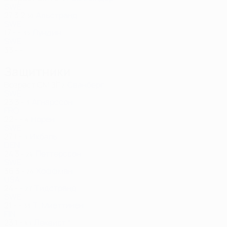
SWE
27
3
2
Альстранд
30
SWE
17
-
-
Лундин
35
SWE
33
-
-
Защитники
Возраст
СМ
ЗГ
Сванберг
2
SWE
23
3
-
Агнарссон
3
FRO
22
-
-
Норен
4
SWE
27
1
-
Икбаль
5
DEN
24
3
-
Петтерссон
24
SWE
36
3
-
Хоффман
26
USA
24
-
-
Тидстранд
27
SWE
21
-
-
Т. Миеттинен
33
FIN
23
1
-
Леквист *
45