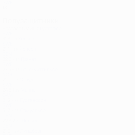
SWE
18
-
-
Полузащитники
Возраст
СМ
ЗГ
Густафсон
7
SWE
31
3
-
Хельге
8
SWE
21
1
-
Йенсен
10
DEN
22
3
-
Гранат
14
SWE
27
3
-
Банг-Киттильсен
15
NOR
21
-
-
Струд
17
SWE
24
3
1
Манне
19
GAM
21
2
-
Густавссон
22
SWE
31
3
-
Самуэльсен
23
DEN
22
3
2
Нильсен
25
DEN
21
2
-
Линдберг
29