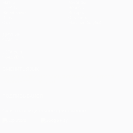
Матчи
Команды
UEFA.tv
Новости
Жеребьевки
История
Игры
О турнире
Стат.
Магазин (клубы)
ДРУГИЕ
САЙТЫ
UEFA.com
Фонд УЕФА
СМЕНИТЬ ЯЗЫК
Русский
English
Français
Deutsch
Русский
Español
Italiano
Português
العربية
ПОДПИСЫВАЙСЯ
Скачать официальное приложение