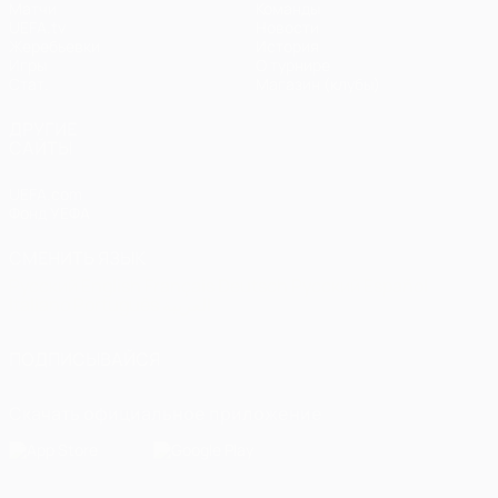
Матчи
Команды
UEFA.tv
Новости
Жеребьевки
История
Игры
О турнире
Стат.
Магазин (клубы)
ДРУГИЕ
САЙТЫ
UEFA.com
Фонд УЕФА
СМЕНИТЬ ЯЗЫК
Русский
English
Français
Deutsch
Русский
Español
Italiano
Português
العربية
ПОДПИСЫВАЙСЯ
Скачать официальное приложение