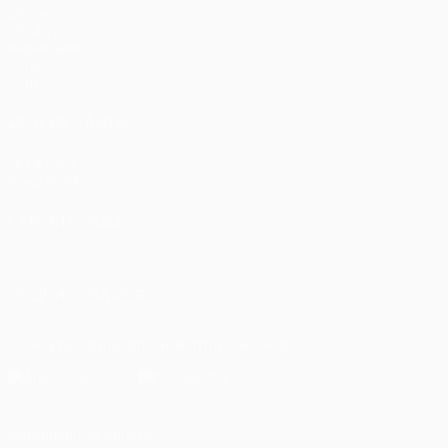
Матчи
UEFA.tv
Жеребьевки
Игры
Стат.
ДРУГИЕ САЙТЫ
UEFA.com
Фонд УЕФА
СМЕНИТЬ ЯЗЫК
Русский
English
Français
Deutsch
Русский
Español
Italiano
ПОДПИСЫВАЙСЯ
Скачать официальное приложение
Конфиденциальность