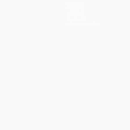
Команды
Новости
История
О турнире
Магазин (клубы)
Português
العربية