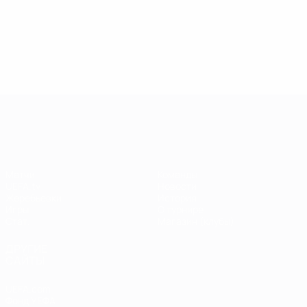
13.05.2019
17.04.2019
03
09.06.2020
Звезды
Легенды
Л
Центурионы
Лиги
Лиги
Л
Лиги
чемпионов:
чемпионов:
ч
чемпионов:
Андрей
Пол Скоулз
Р
Тьерри
Шевченко
Анри
Лига чемпионов УЕФА
Матчи
Команды
UEFA.tv
Новости
Жеребьевки
История
Игры
О турнире
Стат.
Магазин (клубы)
ДРУГИЕ
САЙТЫ
UEFA.com
Фонд УЕФА