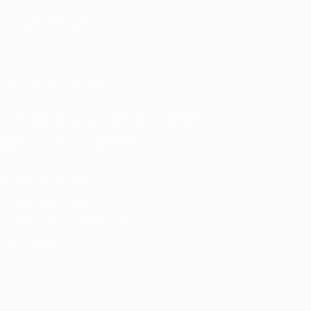
СМЕНИТЬ ЯЗЫК
Русский
English
Français
Deutsch
Русский
Español
Italiano
Português
العربية
ПОДПИСЫВАЙСЯ
Скачать официальное приложение
Конфиденциальность
Правила и условия
Правила в отношении cookie
Настройки куки
© 1998-2026 УЕФА. Все права защищены