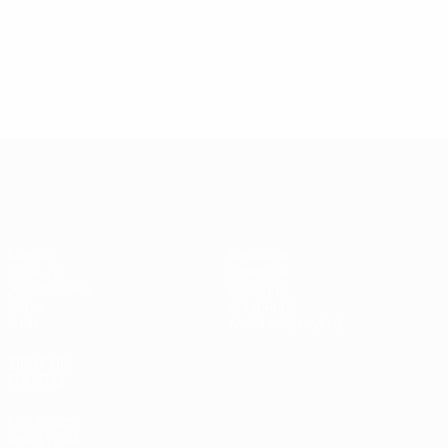
13.05.2019
17.04.2019
03
09.06.2020
Звезды
Легенды
Л
Центурионы
Лиги
Лиги
Л
Лиги
чемпионов:
чемпионов:
ч
чемпионов:
Андрей
Пол Скоулз
Р
Тьерри
Шевченко
Анри
Лига чемпионов УЕФА
Матчи
Команды
UEFA.tv
Новости
Жеребьевки
История
Игры
О турнире
Стат.
Магазин (клубы)
ДРУГИЕ
САЙТЫ
UEFA.com
Фонд УЕФА