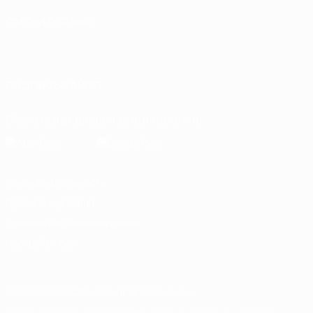
СМЕНИТЬ ЯЗЫК
Русский
English
Français
Deutsch
Русский
Español
Italiano
Português
العربية
ПОДПИСЫВАЙСЯ
Скачать официальное приложение
Конфиденциальность
Правила и условия
Правила в отношении cookie
Настройки куки
© 1998-2026 УЕФА. Все права защищены