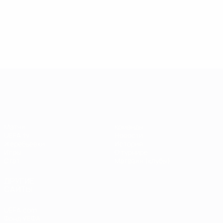
13.05.2019
17.04.2019
03
09.06.2020
Звезды
Легенды
Л
Центурионы
Лиги
Лиги
Л
Лиги
чемпионов:
чемпионов:
ч
чемпионов:
Андрей
Пол Скоулз
Р
Тьерри
Шевченко
Анри
Лига чемпионов УЕФА
Матчи
Команды
UEFA.tv
Новости
Жеребьевки
История
Игры
О турнире
Стат.
Магазин (клубы)
ДРУГИЕ
САЙТЫ
UEFA.com
Фонд УЕФА