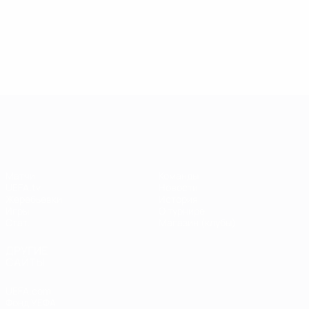
13.05.2019
17.04.2019
03
09.06.2020
Звезды
Легенды
Л
Центурионы
Лиги
Лиги
Л
Лиги
чемпионов:
чемпионов:
ч
чемпионов:
Андрей
Пол Скоулз
Р
Тьерри
Шевченко
Анри
Лига чемпионов УЕФА
Матчи
Команды
UEFA.tv
Новости
Жеребьевки
История
Игры
О турнире
Стат.
Магазин (клубы)
ДРУГИЕ
САЙТЫ
UEFA.com
Фонд УЕФА