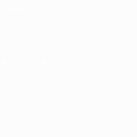
СМЕНИТЬ ЯЗЫК
Русский
English
Français
Deutsch
Русский
Español
Italiano
Português
العربية
ПОДПИСЫВАЙСЯ
Скачать официальное приложение
Конфиденциальность
Правила и условия
Правила в отношении cookie
Настройки куки
© 1998-2026 УЕФА. Все права защищены