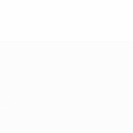
13.05.2019
17.04.2019
03
09.06.2020
Звезды
Легенды
Л
Центурионы
Лиги
Лиги
Л
Лиги
чемпионов:
чемпионов:
ч
чемпионов:
Андрей
Пол Скоулз
Р
Тьерри
Шевченко
Анри
Лига чемпионов УЕФА
Матчи
UEFA.tv
Жеребьевки
Игры
Стат.
ДРУГИЕ САЙТЫ
UEFA.com
Фонд УЕФА