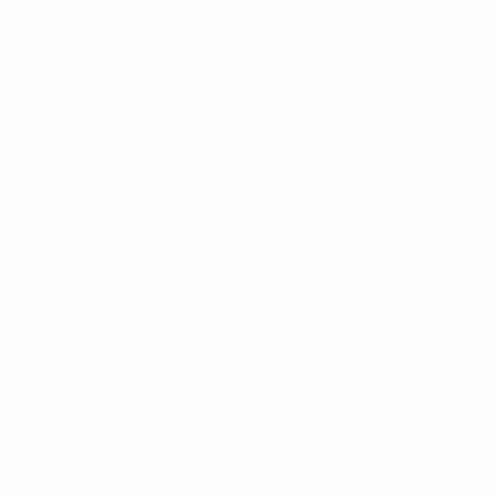
Português
العربية
сящиеся к соревнованиям УЕФА, являются зарегистрированными т
щено. Пользуясь сайтом UEFA.com, вы тем самым соглашаетесь с 