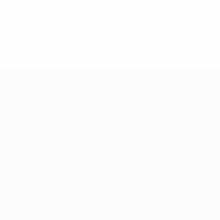
13.05.2019
17.04.2019
03
09.06.2020
Звезды
Легенды
Л
Центурионы
Лиги
Лиги
Л
Лиги
чемпионов:
чемпионов:
ч
чемпионов:
Андрей
Пол Скоулз
Р
Тьерри
Шевченко
Анри
Лига чемпионов УЕФА
Матчи
Команды
UEFA.tv
Новости
Жеребьевки
История
Игры
О турнире
Стат.
Магазин (клубы)
ДРУГИЕ
САЙТЫ
UEFA.com
Фонд УЕФА