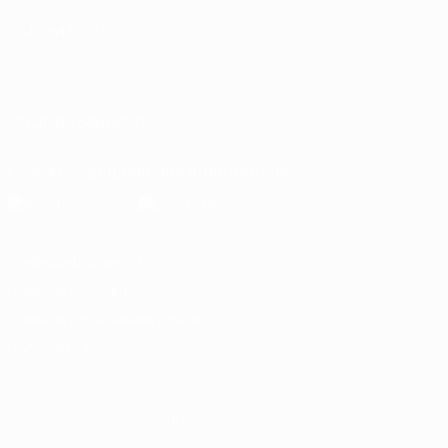
СМЕНИТЬ ЯЗЫК
Русский
English
Français
Deutsch
Русский
Español
Italiano
Português
العربية
ПОДПИСЫВАЙСЯ
Скачать официальное приложение
Конфиденциальность
Правила и условия
Правила в отношении cookie
Настройки куки
© 1998-2026 УЕФА. Все права защищены