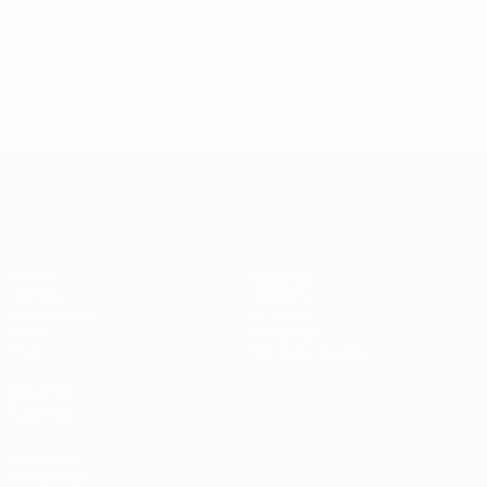
13.05.2019
17.04.2019
03
09.06.2020
Звезды
Легенды
Л
Центурионы
Лиги
Лиги
Л
Лиги
чемпионов:
чемпионов:
ч
чемпионов:
Андрей
Пол Скоулз
Р
Тьерри
Шевченко
Анри
Лига чемпионов УЕФА
Матчи
Команды
UEFA.tv
Новости
Жеребьевки
История
Игры
О турнире
Стат.
Магазин (клубы)
ДРУГИЕ
САЙТЫ
UEFA.com
Фонд УЕФА