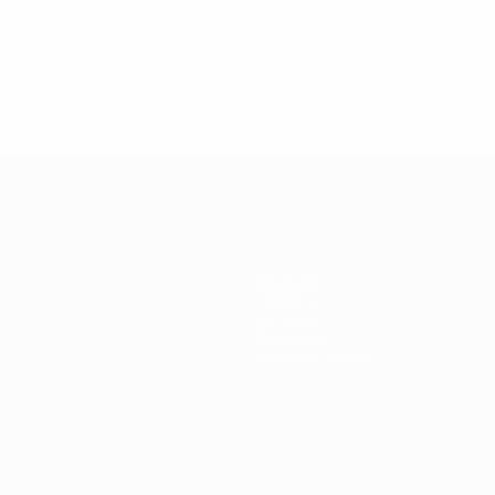
.04.2019
27.03.2019
30.01.2019
27.02.2019
егенды
Легенды
Легенды
Почему
иги
Лиги
Лиги
Кака был
емпионов:
чемпионов:
чемпионов:
легендой
ауль
Дидье
Филиппо
Лиги
Дрогба
Индзаги
чемпионов?
Команды
Новости
История
О турнире
Магазин (клубы)