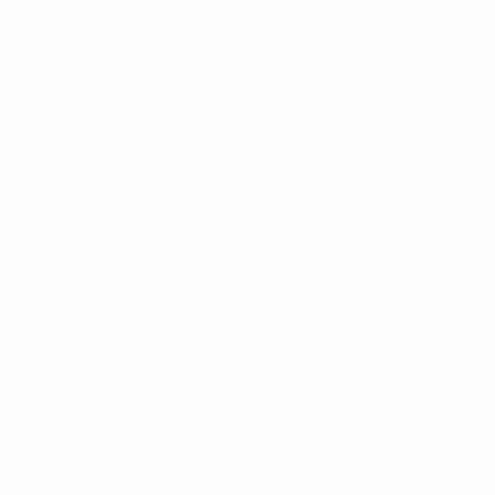
Português
العربية
сящиеся к соревнованиям УЕФА, являются зарегистрированными т
щено. Пользуясь сайтом UEFA.com, вы тем самым соглашаетесь с 