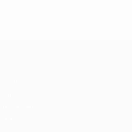
13.05.2019
17.04.2019
03
09.06.2020
Звезды
Легенды
Л
Центурионы
Лиги
Лиги
Л
Лиги
чемпионов:
чемпионов:
ч
чемпионов:
Андрей
Пол Скоулз
Р
Тьерри
Шевченко
Анри
Лига чемпионов УЕФА
Матчи
UEFA.tv
Жеребьевки
Игры
Стат.
ДРУГИЕ САЙТЫ
UEFA.com
Фонд УЕФА