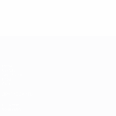
13.05.2019
17.04.2019
03
09.06.2020
Звезды
Легенды
Л
Центурионы
Лиги
Лиги
Л
Лиги
чемпионов:
чемпионов:
ч
чемпионов:
Андрей
Пол Скоулз
Р
Тьерри
Шевченко
Анри
Лига чемпионов УЕФА
Матчи
UEFA.tv
Жеребьевки
Игры
Стат.
ДРУГИЕ САЙТЫ
UEFA.com
Фонд УЕФА