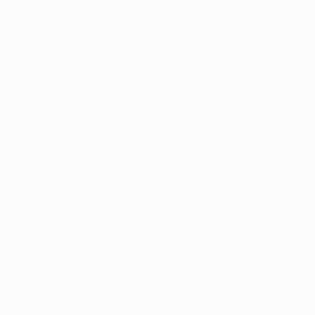
Português
العربية
сящиеся к соревнованиям УЕФА, являются зарегистрированными т
щено. Пользуясь сайтом UEFA.com, вы тем самым соглашаетесь с 