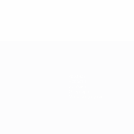
.04.2019
27.03.2019
30.01.2019
27.02.2019
егенды
Легенды
Легенды
Почему
иги
Лиги
Лиги
Кака был
емпионов:
чемпионов:
чемпионов:
легендой
ауль
Дидье
Филиппо
Лиги
Дрогба
Индзаги
чемпионов?
Команды
Новости
История
О турнире
Магазин (клубы)