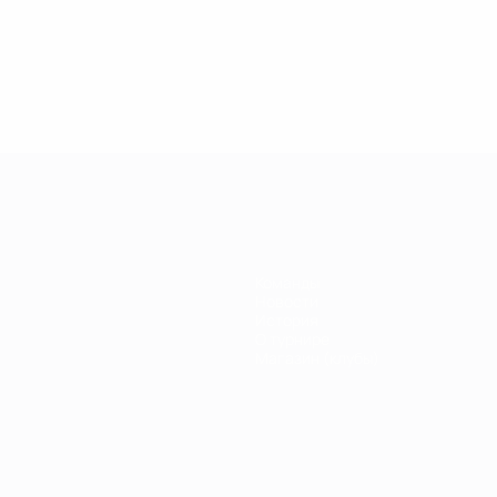
.04.2019
27.03.2019
30.01.2019
27.02.2019
егенды
Легенды
Легенды
Почему
иги
Лиги
Лиги
Кака был
емпионов:
чемпионов:
чемпионов:
легендой
ауль
Дидье
Филиппо
Лиги
Дрогба
Индзаги
чемпионов?
Команды
Новости
История
О турнире
Магазин (клубы)