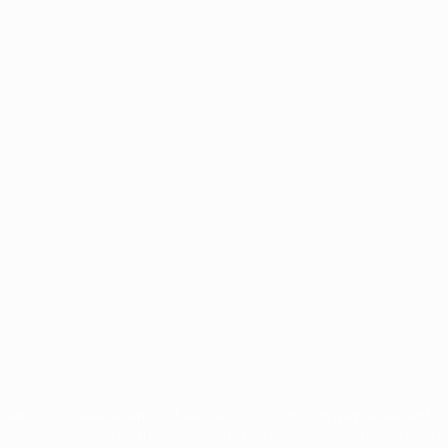
Português
العربية
сящиеся к соревнованиям УЕФА, являются зарегистрированными т
щено. Пользуясь сайтом UEFA.com, вы тем самым соглашаетесь с 