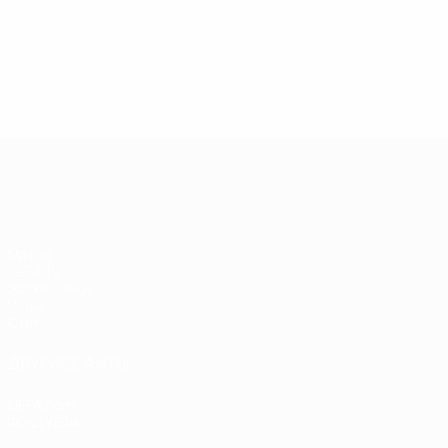
13.05.2019
17.04.2019
03
09.06.2020
Звезды
Легенды
Л
Центурионы
Лиги
Лиги
Л
Лиги
чемпионов:
чемпионов:
ч
чемпионов:
Андрей
Пол Скоулз
Р
Тьерри
Шевченко
Анри
Лига чемпионов УЕФА
Матчи
UEFA.tv
Жеребьевки
Игры
Стат.
ДРУГИЕ САЙТЫ
UEFA.com
Фонд УЕФА