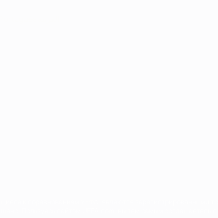
Português
العربية
сящиеся к соревнованиям УЕФА, являются зарегистрированными т
щено. Пользуясь сайтом UEFA.com, вы тем самым соглашаетесь с 