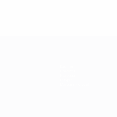
.04.2019
27.03.2019
30.01.2019
27.02.2019
егенды
Легенды
Легенды
Почему
иги
Лиги
Лиги
Кака был
емпионов:
чемпионов:
чемпионов:
легендой
ауль
Дидье
Филиппо
Лиги
Дрогба
Индзаги
чемпионов?
Команды
Новости
История
О турнире
Магазин (клубы)