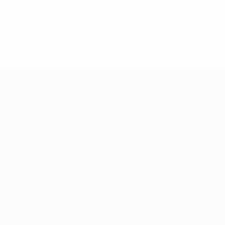
13.05.2019
17.04.2019
03
09.06.2020
Звезды
Легенды
Л
Центурионы
Лиги
Лиги
Л
Лиги
чемпионов:
чемпионов:
ч
чемпионов:
Андрей
Пол Скоулз
Р
Тьерри
Шевченко
Анри
Лига чемпионов УЕФА
Матчи
UEFA.tv
Жеребьевки
Игры
Стат.
ДРУГИЕ САЙТЫ
UEFA.com
Фонд УЕФА