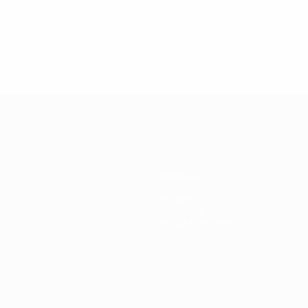
.04.2019
27.03.2019
30.01.2019
27.02.2019
егенды
Легенды
Легенды
Почему
иги
Лиги
Лиги
Кака был
емпионов:
чемпионов:
чемпионов:
легендой
ауль
Дидье
Филиппо
Лиги
Дрогба
Индзаги
чемпионов?
Команды
Новости
История
О турнире
Магазин (клубы)