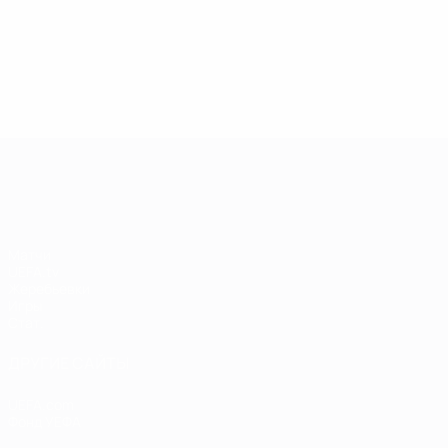
13.05.2019
17.04.2019
03
09.06.2020
Звезды
Легенды
Л
Центурионы
Лиги
Лиги
Л
Лиги
чемпионов:
чемпионов:
ч
чемпионов:
Андрей
Пол Скоулз
Р
Тьерри
Шевченко
Анри
Лига чемпионов УЕФА
Матчи
UEFA.tv
Жеребьевки
Игры
Стат.
ДРУГИЕ САЙТЫ
UEFA.com
Фонд УЕФА