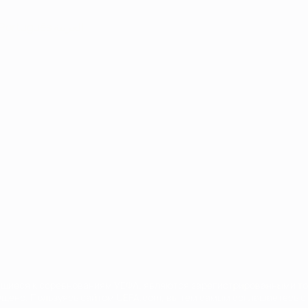
Português
العربية
сящиеся к соревнованиям УЕФА, являются зарегистрированными т
щено. Пользуясь сайтом UEFA.com, вы тем самым соглашаетесь с 