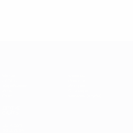
13.05.2019
17.04.2019
03
09.06.2020
Звезды
Легенды
Л
Центурионы
Лиги
Лиги
Л
Лиги
чемпионов:
чемпионов:
ч
чемпионов:
Андрей
Пол Скоулз
Р
Тьерри
Шевченко
Анри
Лига чемпионов УЕФА
Матчи
Команды
UEFA.tv
Новости
Жеребьевки
История
Игры
О турнире
Стат.
Магазин (клубы)
ДРУГИЕ
САЙТЫ
UEFA.com
Фонд УЕФА