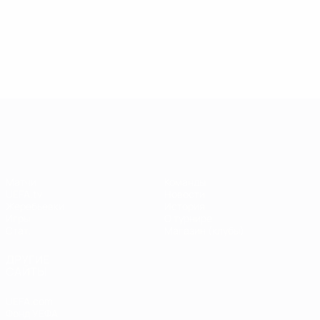
13.05.2019
17.04.2019
03
09.06.2020
Звезды
Легенды
Л
Центурионы
Лиги
Лиги
Л
Лиги
чемпионов:
чемпионов:
ч
чемпионов:
Андрей
Пол Скоулз
Р
Тьерри
Шевченко
Анри
Лига чемпионов УЕФА
Матчи
Команды
UEFA.tv
Новости
Жеребьевки
История
Игры
О турнире
Стат.
Магазин (клубы)
ДРУГИЕ
САЙТЫ
UEFA.com
Фонд УЕФА