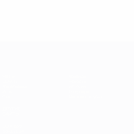
13.05.2019
17.04.2019
03
09.06.2020
Звезды
Легенды
Л
Центурионы
Лиги
Лиги
Л
Лиги
чемпионов:
чемпионов:
ч
чемпионов:
Андрей
Пол Скоулз
Р
Тьерри
Шевченко
Анри
Лига чемпионов УЕФА
Матчи
Команды
UEFA.tv
Новости
Жеребьевки
История
Игры
О турнире
Стат.
Магазин (клубы)
ДРУГИЕ
САЙТЫ
UEFA.com
Фонд УЕФА