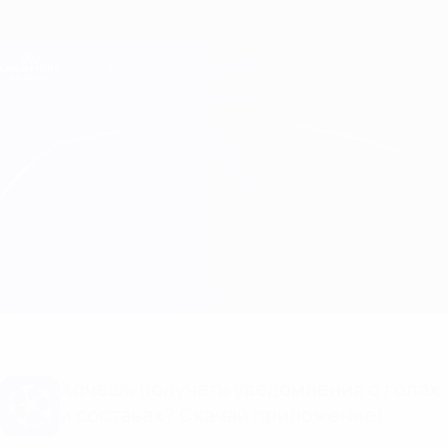
Skip
to
main
Лига чемпионов. Официальное
Скачать
content
Результаты live и Fantasy
Лига чемпионов УЕФА
Боруссия Дортмунд vs Бавария
Обзор
Онлайн
О матче
Хочешь получать уведомления о голах
и составах? Скачай приложение!