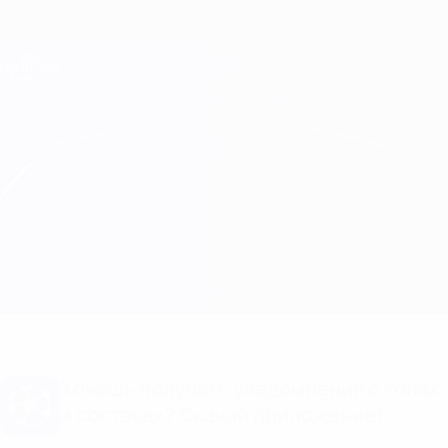
Skip
to
main
Лига чемпионов. Официальное
Скачать
content
Результаты live и Fantasy
Лига чемпионов УЕФА
Боруссия Дортмунд vs Бавария Составы
Обзор
Онлайн
О матче
Хочешь получать уведомления о голах
и составах? Скачай приложение!