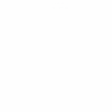
Скачать
Не сейчас