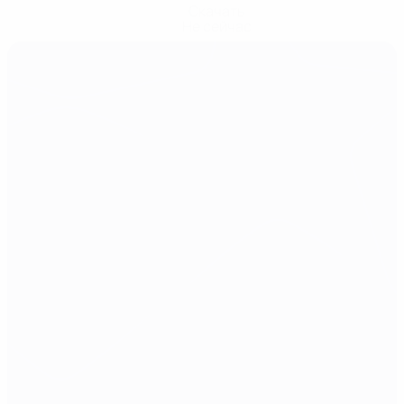
Скачать
Не сейчас