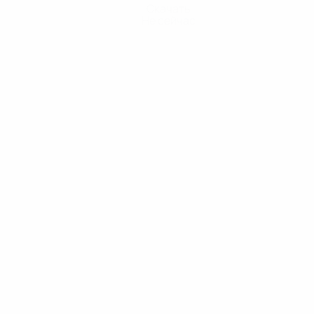
Скачать
Не сейчас