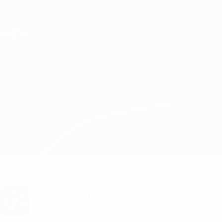
Skip
to
main
Лига чемпионов. Официальное
content
Результаты live и Fantasy
Лига чемпионов УЕФА
Обзор
Онлайн
О матче
Динамо Киев vs Бенфика Составы
Хочешь получать уведомления о голах 