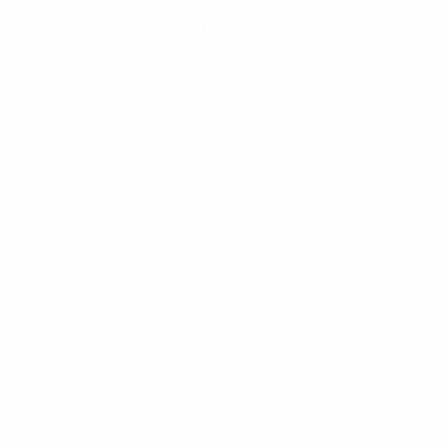
Скачать
Не сейчас