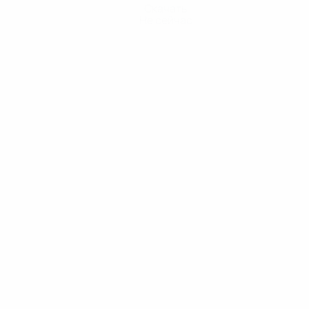
Скачать
Не сейчас