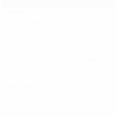
Стожице
Любляна
Облачно
17°
Поле: превосходное
Рефери
Рефери
Христос Вергетис
GRE
Ассистенты рефери
Андреас Фотопулос
GRE
Костас Стайкос
GRE
Видеопомощник рефери
Стефанос Койбаракис
GRE
Ассистент видеопомощника рефери
Константинос
Пуликидис
GRE
Четвертый рефери
Александрос Кацикоянис
GRE
Пресс-киты
Подробная и актуальная информация о каждом матче.
Посмотреть пресс-киты