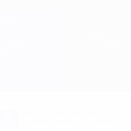
Skip
to
main
Лига чемпионов. Официальное
Скачать
content
Результаты live и Fantasy
Лига чемпионов УЕФА
Бенфика vs Наполи
Обзор
Онлайн
О матче
Хочешь получать уведомления о голах
и составах? Скачай приложение!