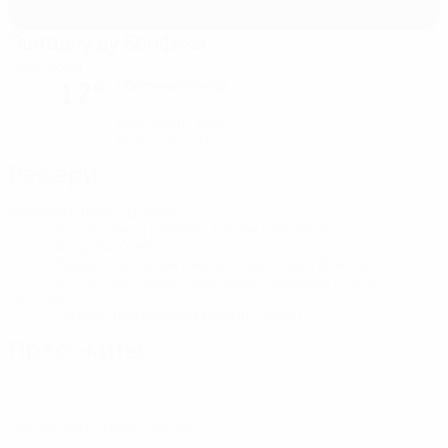
Эштадиу ду Бенфика
Лиссабон
Облачный вечер
12°
Поле: превосходное
Влажность: 88%
Ветер: 14 km/ h
Рефери
Рефери
Славко Винчич
SVN
Ассистенты рефери
Томаж Кланчник
SVN
Андраж Ковачич
SVN
Видеопомощник рефери
Кристиан Дингерт
GER
Ассистент видеопомощника рефери
Стюарт
Эттуэлл
ENG
Четвертый рефери
Давид Смайц
SVN
Пресс-киты
Подробная и актуальная информация о каждом матче.
Посмотреть пресс-киты