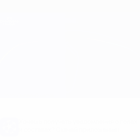
Skip
to
main
Лига чемпионов. Официальное
Скачать
content
Результаты live и Fantasy
Лига чемпионов УЕФА
МЮ vs Милан
Обзор
Онлайн
О матче
Хочешь получать уведомления о голах
и составах? Скачай приложение!