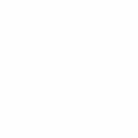
Скачать
Не сейчас