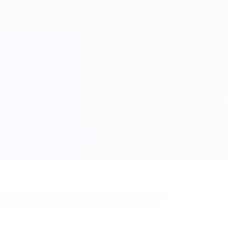
и составах? Скачай приложение!