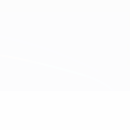
Скачать