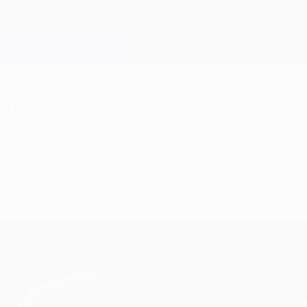
ил"
одарил молодежь за уверенную игру, а рулево
ой.