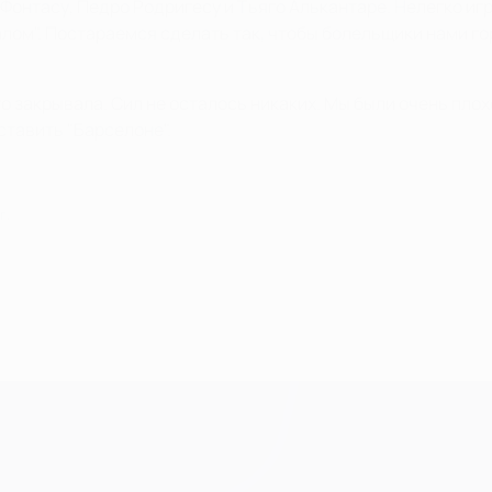
Фонтасу, Педро Родригесу и Тьяго Алькантаре. Нелегко игр
лом". Постараемся сделать так, чтобы болельщики нами го
го закрывала. Сил не осталось никаких. Мы были очень плох
ставить "Барселоне".
г.