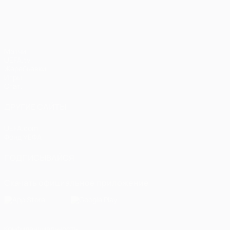
Матчи
UEFA.tv
Жеребьевки
Игры
Стат.
ДРУГИЕ САЙТЫ
UEFA.com
Фонд УЕФА
ПОДПИСЫВАЙСЯ
Скачать официальное приложение
Конфиденциальность