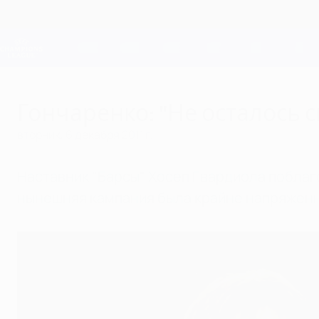
Skip
to
main
Лига чемпионов. Официальное
content
Результаты live и Fantasy
Лига чемпионов УЕФА
Гончаренко: "Не осталось с
вторник, 6 декабря 2011 г.
Наставник "Барсы" Хосеп Гвардиола поблаг
нынешняя кампания была крайне напряженн