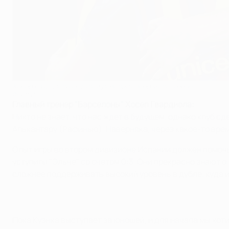
Хосеп Гвардиола остался доволен своей молодежью
©Getty Images
Главный тренер "Барселоны" Хосеп Гвардиола:
Никто не знает, что нас ждет в будущем, однако клуб с
Алькантару (Рафинью). Наверняка, через какое-то врем
Опыт игры во втором дивизионе Испании должен помочь 
уступили "Эльче" со счетом 0:3. Они прекрасно знают о
сложнее поддерживать высокий уровень в дубле, куда им
Пока Куэнка выступает за юношей, и для начала мы хо