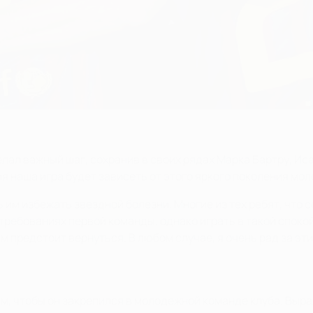
делал важный шаг, сохранив в своих рядах Марка Бартру, Ис
я наша игра будет зависеть от этого яркого поколения мо
им избежать звездной болезни. Многие из тех ребят, что с
 требованиях первой команды, однако играть в такой спокой
 предстоит вернуться. В любом случае, я очень рад за эти
тим, чтобы он закрепился в молодежной команде клуба. Вы