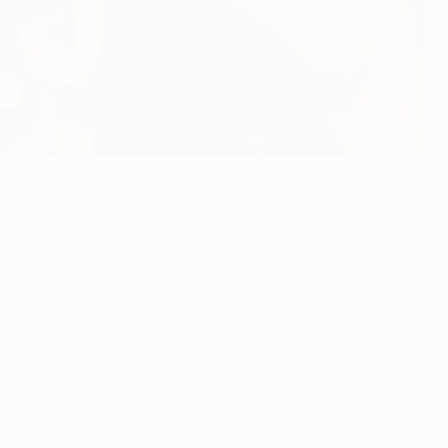
аака Куэнку, Серхи Роберто, Марка Муньесу, Рафу
лодых футболистов.
егодня вышли на поле, на выходных в составе дубля
ной обстановке, как сегодня, им было легко. Гораздо
х ребят.
ражаю благодарность футболистам основного состава,