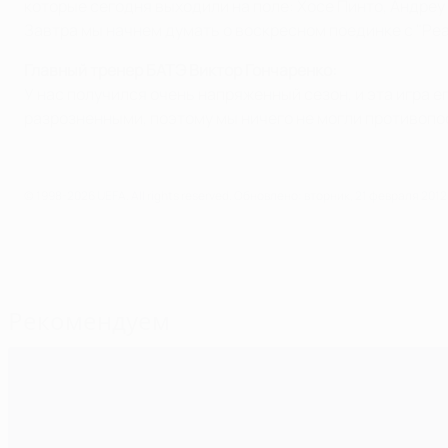
которые сегодня выходили на поле: Хосе Пинто, Андреу 
Завтра мы начнем думать о воскресном поединке с "Реа
Главный тренер БАТЭ Виктор Гончаренко:
У нас получился очень напряженный сезон, и эта игра е
разрозненными, поэтому мы ничего не могли противопо
© 1998-2026 UEFA. All rights reserved.
Обновлено: вторник, 21 февраля 2012 
Рекомендуем