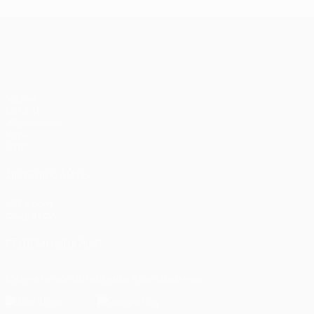
Лига чемпионов УЕФА
Матчи
UEFA.tv
Жеребьевки
Игры
Стат.
ДРУГИЕ САЙТЫ
UEFA.com
Фонд УЕФА
ПОДПИСЫВАЙСЯ
Скачать официальное приложение