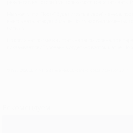
результат, на который мы только могли рассчитывать. 
Мы знали, что "Порту" будет играть в своей манере, по
выигрывать, атакует больше. Но и у нас был моменты: т
больше.
Но когда нет привычки играть на таком уровне, то в пер
показывает свой уровень в отдельно взятом матче. Но эт
© 1998-2026 UEFA. All rights reserved.
Обновлено: среда, 7 декабря 2011 г.
Рекомендуем