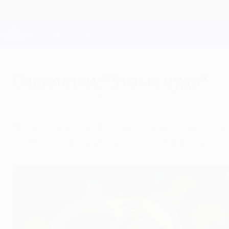
Skip
to
main
Лига чемпионов. Официальное
content
Результаты live и Fantasy
Лига чемпионов УЕФА
Спаллетти: "Это не чудо"
вторник, 6 декабря 2011 г.
Лучано Спаллетти заявил, что выход в плей
возможный результат, но отнюдь не чудо.