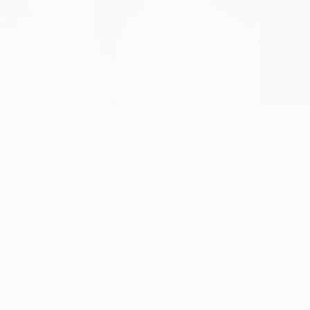
старались сделать все, чтобы выиграть, создали уйму моме
рь нужно воспользоваться тем, что мы попали в Лигу Евр
ерь будем бороться за свой престиж, чтобы показать свой 
од лидерством в национальном первенстве и выходом в пле