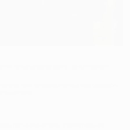
нтов, только не смогли забить. "Зенит" старался
опы УЕФА. Наши болельщики сегодня были бесподобны.
истинный класс.
й-офф Лиги чемпионов УЕФА - это максимальный