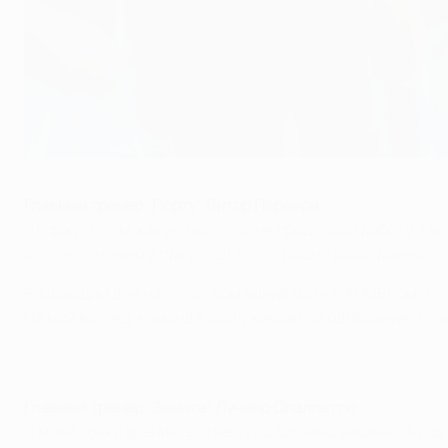
Спаллетти: "Это не чудо"
©Getty Images
Главный тренер "Порту" Витор Перейра:
Я горжусь тем, какую мы сегодня проделали работу. Мы 
отстоять ничью и преуспел. Мы страшно расстроены.
Решающим для нас стал домашний матч с АПОЕЛом. Тепе
На мой взгляд, команда заслуживает их одобрения. Теп
Главный тренер "Зенита" Лучано Спаллетти:
С моей точки зрения, это не чудо. Однако закончить г