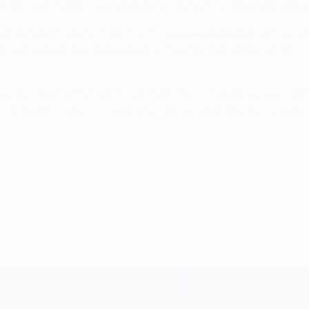
Ребята это полностью заслужили, они работали на максиму
старается победить. У нас было так же в домашнем матче с
ри-четыре контратаки в конце, когда мы ошибались в прост
вый раз ты платишь за отсутствие опыта. Данни не был сами
о говорит о том, что у нас есть потенциал, нам есть куда р