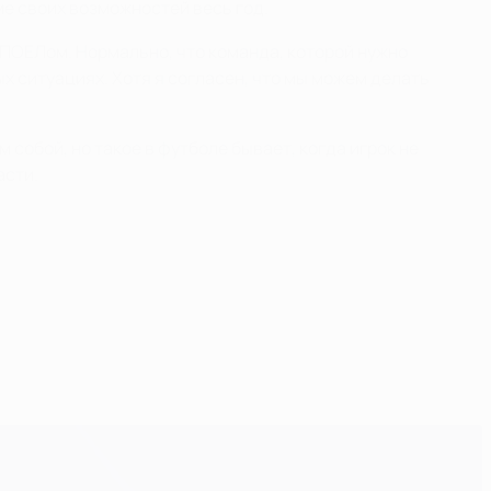
ме своих возможностей весь год.
 АПОЕЛом. Нормально, что команда, которой нужно
ых ситуациях. Хотя я согласен, что мы можем делать
м собой, но такое в футболе бывает, когда игрок не
асти.