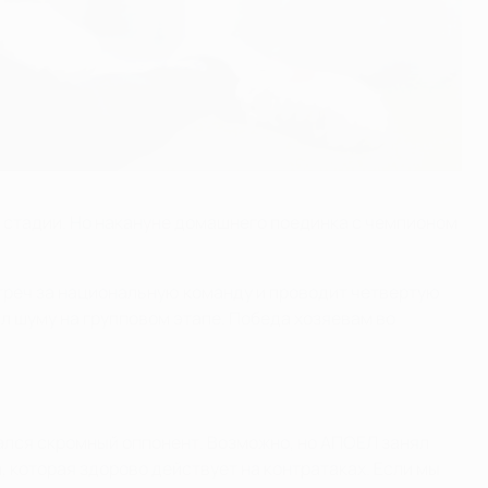
й стадии. Но накануне домашнего поединка с чемпионом
стреч за национальную команду и проводит четвертую
л шуму на групповом этапе. Победа хозяевам во
тался скромный оппонент. Возможно, но АПОЕЛ занял
а, которая здорово действует на контратаках. Если мы