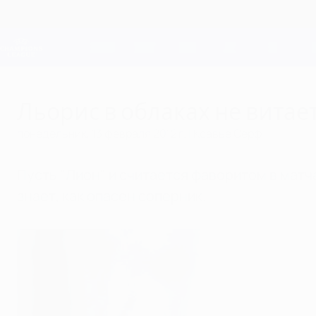
Skip
to
main
Лига чемпионов. Официальное
content
Результаты live и Fantasy
Лига чемпионов УЕФА
Льорис в облаках не витае
понедельник, 13 февраля 2012 г.
| Ксавье Серф
Пусть "Лион" и считается фаворитом в мат
знает, как опасен соперник.