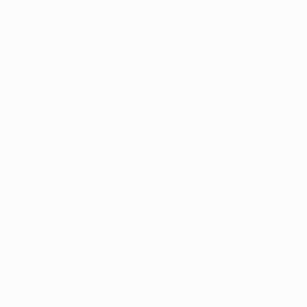
 играет в Лиге чемпионов, и хотя киприотам явно не
лихорадить - в субботу дружина Реми Гарда умудрилась
емпионов так играть нельзя - мы знаем, как важен
 шансов на продолжение борьбы, но в заключительном
"Мы мотивированы до предела. Поверьте, каждый из нас