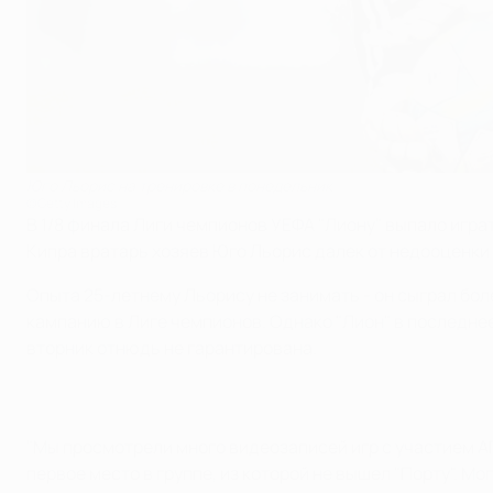
Юго Льорис на тренировке в понедельник
©Getty Images
В 1/8 финала Лиги чемпионов УЕФА "Лиону" выпало игра
Кипра вратарь хозяев Юго Льорис далек от недооценки
Опыта 25-летнему Льорису не занимать - он сыграл бол
кампанию в Лиге чемпионов. Однако "Лион" в последнее
вторник отнюдь не гарантирована.
"Мы просмотрели много видеозаписей игр с участием АП
первое место в группе, из которой не вышел "Порту". М