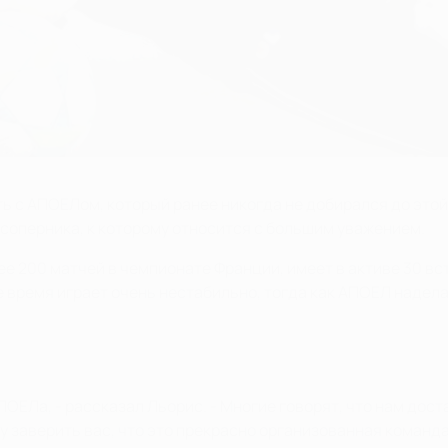
ть с АПОЕЛом, который ранее никогда не добирался до это
 соперника, к которому относится с большим уважением.
ее 200 матчей в чемпионате Франции, имеет в активе 30 в
 время играет очень нестабильно, тогда как АПОЕЛ надела
ОЕЛа, - рассказал Льорис. - Многие говорят, что нам дос
огу заверить вас, что это прекрасно организованная команд