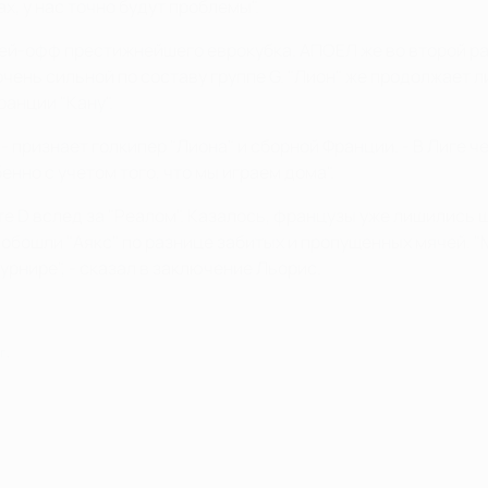
, у нас точно будут проблемы".
лей-офф престижнейшего еврокубка. АПОЕЛ же во второй раз
очень сильной по составу группе G. "Лион" же продолжает 
анции "Кану".
- признает голкипер "Лиона" и сборной Франции. - В Лиге ч
нно с учетом того, что мы играем дома".
ете D вслед за "Реалом". Казалось, французы уже лишились
и обошли "Аякс" по разнице забитых и пропущенных мячей. 
урнире", - сказал в заключение Льорис.
г.