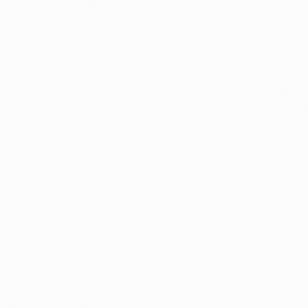
повторим ошибки, которые допустили в последних матчах
"Лион" в девятый раз кряду участвует в первом круге п
хватает опыта, воодушевить их должно первое место в 
проиграть дома со счетом 1:2 аутсайдеру чемпионата Фр
"Мы пропускаем слишком много, с этим трудно спорить, 
первый поединок в двухматчевом противостоянии, особе
"Лион" на групповом этапе занял второе место в кварт
туре они разгромили в Загребе местное "Динамо" (7:1) 
понимает, какой привилегией является участие в этом т
© 1998-2026 UEFA. All rights reserved.
Обновлено: вторник, 14 февраля 2012 