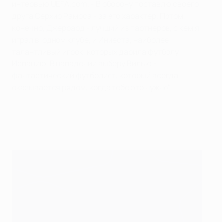
интервью UEFA.com. - В оборону поставлю своего
друга Серхио Рамоса - за его характер. Потом,
конечно, Джеррард - лучший из партнеров, с кем я
играл в одном клубе, и Иниеста, наиболее
талантливый игрок, которых дарила футболу
Испанию. В нападении выберу Вилью -
фантастический футболист, который всегда
оказывается рядом, когда тебе это нужно".