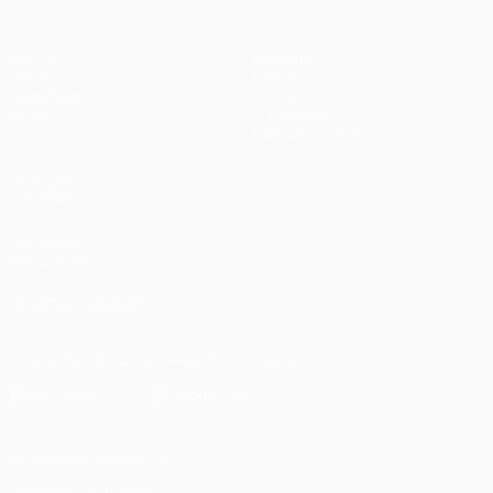
Матчи
Команды
UEFA.tv
Новости
Жеребьевки
История
Игры
О турнире
Стат.
Магазин (клубы)
ДРУГИЕ
САЙТЫ
UEFA.com
Фонд УЕФА
ПОДПИСЫВАЙСЯ
Скачать официальное приложение
Конфиденциальность
Правила и условия