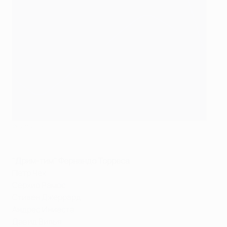
©Getty Images
"Дрим-тим" Фернандо Торреса
Петр Чех
Серхио Рамос
Стивен Джеррард
Андрес Иниеста
Давид Вилья