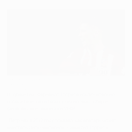
Фернандо Торрес включил в свою "дрим-тим" Стивена
Джеррарда
©AFP/Getty Images
В "дрим-тим" Фернандо Торреса исключительно
победители: на пятерых у них восемь побед в
финалах Лиги чемпионов УЕФА.
"Петр Чех в 2012 году показал, как вратарь может
выиграть Лигу чемпионов, - заметил Торрес в