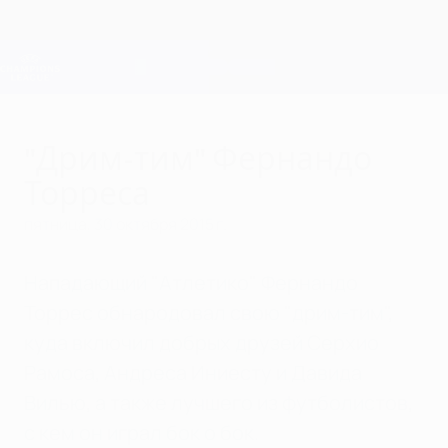
Skip
to
main
Лига чемпионов. Официальное
Скачать
content
Результаты live и Fantasy
Лига чемпионов УЕФА
"Дрим-тим" Фернандо
Торреса
пятница, 30 октября 2015 г.
Нападающий "Атлетико" Фернандо
Торрес обнародовал свою "дрим-тим",
куда включил добрых друзей Серхио
Рамоса, Андреса Иниесту и Давида
Вилью, а также лучшего из футболистов,
с кем он играл бок о бок.