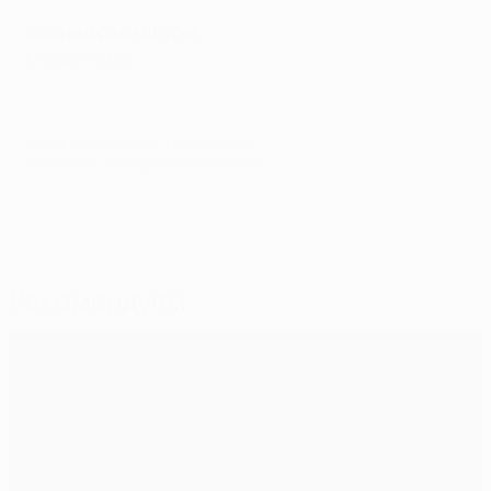
Кого выбрали другие
Марио Гомес
© 1998-2026 UEFA. All rights reserved.
Обновлено: пятница, 30 октября 2015 г.
Рекомендуем