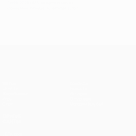
© 1998-2026 UEFA. All rights reserved.
Обновлено: пятница, 30 октября 2015 г.
Лига Европы УЕФА
Матчи
Команды
UEFA.tv
Новости
Жеребьевки
История
Игры
О турнире
Стат.
Магазин (клубы)
ДРУГИЕ
САЙТЫ
UEFA.com