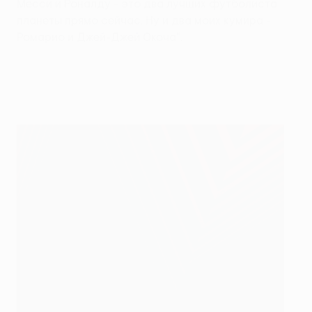
Месси и Роналду - это два лучших футболиста
планеты прямо сейчас. Ну и два моих кумира -
Ромарио и Джей-Джей Окоча".