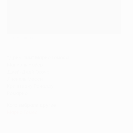
©Getty Images
"Дрим-тим" Марио Гомеса
Мануэль Нойер
Джей-Джей Окоча
Лионель Месси
Криштиану Роналду
Ромарио
Кого выбрали другие
Марио Гомес