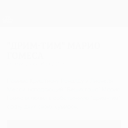
Skip
to
main
Лига Европы. Официальное
Скачать
content
Результаты live и статистика
Лига Европы УЕФА
"Дрим-тим" Марио
Гомеса
четверг, 29 октября 2015 г.
Помимо Криштиану Роналду и Лионеля
Месси, нападающий "Бешикташа" Марио
Гомес включил в собственную "дрим-тим"
сразу двух своих кумиров.