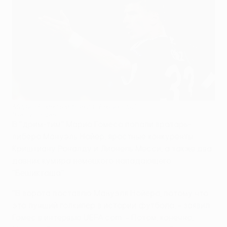
Марио Гомес в матче за "Бешикташ"
©Getty Images
В "дрим-тим" Марио Гомеса попали вратарь-
либеро Мануэль Нойер, яростные конкуренты
Криштиану Роналду и Лионель Месси, а также два
давних кумира немецкого нападающего
"Бешикташа".
"В ворота поставлю Мануэля Нойера, потому что
это лучший голкипер в истории футбола, - заявил
Гомес в интервью UEFA.com. - Потом, конечно,