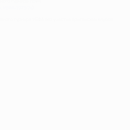
ного турнира УЕФА
ок УЕФА-1973/74
)
бного турнира УЕФА без участия британских клубов