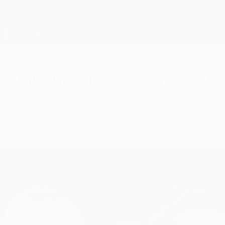
мпионов: Бейл, Гиггз, Рэмзи
 еврокубках?