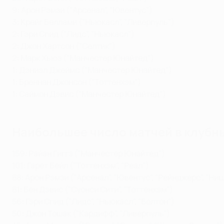
9:
Арон Рэмзи ("Арсенал", "Ювентус")
3:
Крейг Беллами ("Ньюкасл", "Ливерпуль")
2:
Гэри Спид ("Лидс", "Ньюкасл")
2:
Джон Хартсон ("Селтик")
2:
Марк Хьюз ("Манчестер Юнайтед")
1:
Дэниэл Джеймс ("Манчестер Юнайтед")
1:
Бреннан Джонсон ("Тоттенхэм")
1:
Саймон Дэвис ("Манчестер Юнайтед")
Наибольшее число матчей в клубн
159:
Райан Гиггз ("Манчестер Юнайтед")
101:
Гарет Бейл ("Тоттенхэм", "Реал")
88:
Арон Рэмзи ("Арсенал", "Ювентус", "Рейнджерс", "Ниц
81:
Бен Дэвис ("Суонси Сити", "Тоттенхэм")
56:
Гэри Спид ("Лидс", "Ньюкасл", "Болтон")
50:
Джон Тошак ("Кардифф", "Ливерпуль")