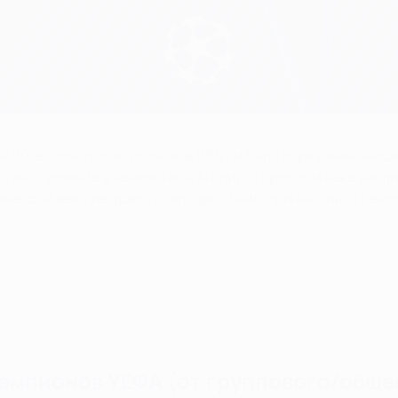
 90-е годы, после того как в 1992-м было образовано наци
ть выступление в чемпионате Англии. В прошлом веке вал
 звездой века текущего стал Гарет Бейл, принявший с "Реа
чемпионов УЕФА
(от группового/обще