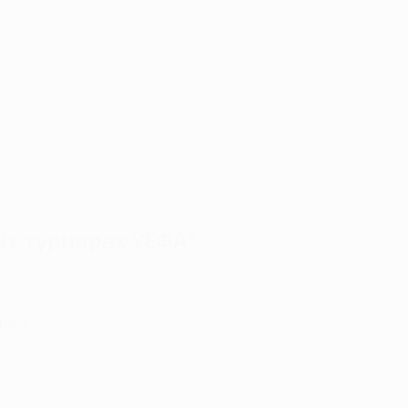
ых турнирах УЕФА*
ца")