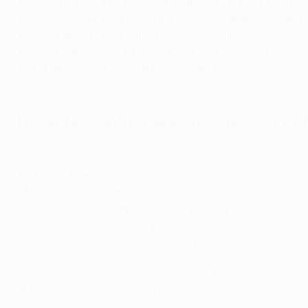
45:
Адам Мэтьюз ("Селтик", "Омония", "Шэмрок Роверс")
44:
Марк Хьюз ("Манчестер Юнайтед", "Бавария", "Барсел
43:
Иан Раш ("Ливерпуль", "Ювентус", "Ньюкасл")
41:
Арон Эдвардс ("ТНС", "Коннас-Ки", "Бала Таун")
41:
Джон Хартсон ("Арсенал", "Селтик")
Лучшие снайперы в клубных турни
Гиггз, Бейл, Раш: голы великих валлийцев
30:
Райан Гиггз ("Манчестер Юнайтед")
27:
Гарет Бейл ("Тоттенхэм", "Реал")
21:
Иан Раш ("Ливерпуль", "Ювентус", "Ньюкасл")
20:
Джон Тошак ("Кардифф", "Ливерпуль")
18:
Арон Рэмзи ("Арсенал", "Ювентус", "Рейнджерс", "Ниц
15:
Крейг Беллами ("Ньюкасл", "Ливерпуль", "Манчестер 
12:
Дин Сандерс ("Ливерпуль", "Астон Вилла", "Галатасар
11:
Марк Хьюз ("Манчестер Юнайтед", "Бавария", "Барсело