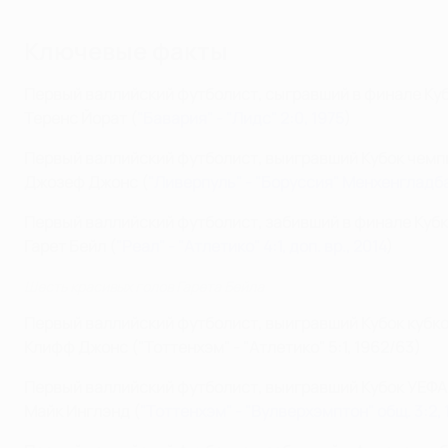
Ключевые факты
Первый валлийский футболист, сыгравший в финале Ку
Теренс Йорат (
"Бавария" -
"Лидс"
2:0, 1975
)
Первый валлийский футболист, выигравший Кубок чемп
Джозеф Джонс (
"Ливерпуль"
- "Боруссия" Менхенгладбах
Первый валлийский футболист, забивший в финале Куб
Гарет Бейл (
"Реал"
- "Атлетико" 4:1, доп. вр., 2014
)
Шесть красивых голов Гарета Бейла
Первый валлийский футболист, выигравший Кубок кубк
Клифф Джонс (
"Тоттенхэм"
- "Атлетико" 5:1, 1962/63)
Первый валлийский футболист, выигравший Кубок УЕФА
Майк Инглэнд (
"Тоттенхэм"
- "Вулверхэмптон" общ. 3:2, 