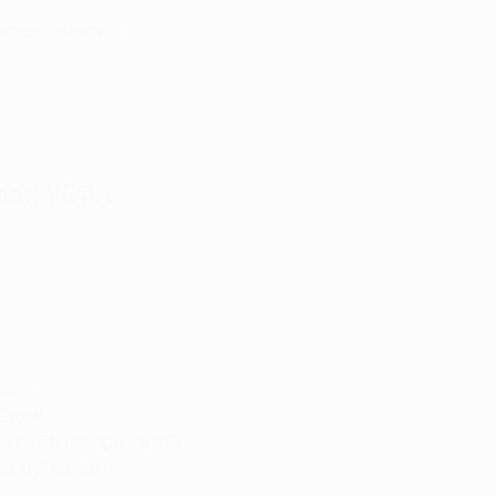
она", "Челси")
рах УЕФА*
ца")
Сити")
ай", "Брэдфорд Сити")
на", "Челси")