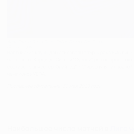
Арон Рэмзи, Гарет Бейл, Райан Гиггз и Бен Дэвис
©Getty Images
Валлийские клубы дебютировали в турнирах УЕФА лишь в
частности "Кардифф Сити" и "Суонси", решил продолжи
составе "Манчестер Юнайтед" и "Ливерпуля", а главной
чемпионов УЕФА.
Последнее обновление: 30 мая 2026 года
Наибольшее число матчей в
Лиге 