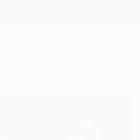
Скачать
 и Дэвис