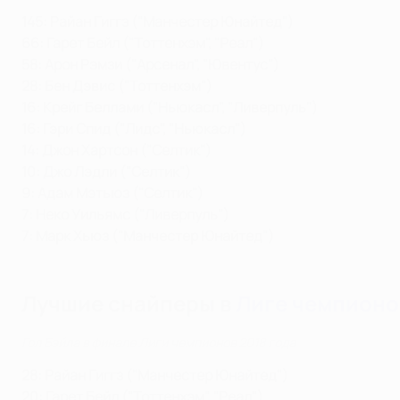
145:
Райан Гиггз ("Манчестер Юнайтед")
66:
Гарет Бейл ("Тоттенхэм", "Реал")
58:
Арон Рэмзи ("Арсенал", "Ювентус")
28:
Бен Дэвис ("Тоттенхэм")
16:
Крейг Беллами ("Ньюкасл", "Ливерпуль")
16:
Гэри Спид ("Лидс", "Ньюкасл")
14:
Джон Хартсон ("Селтик")
10:
Джо Лэдли ("Селтик")
9:
Адам Мэтьюз ("Селтик")
7:
Неко Уильямс ("Ливерпуль")
7:
Марк Хьюз ("Манчестер Юнайтед")
Лучшие снайперы в
Лиге чемпионо
Гол Бэйла в финале Лиги чемпионов 2018 года
28:
Райан Гиггз ("Манчестер Юнайтед")
20:
Гарет Бейл ("Тоттенхэм", "Реал")