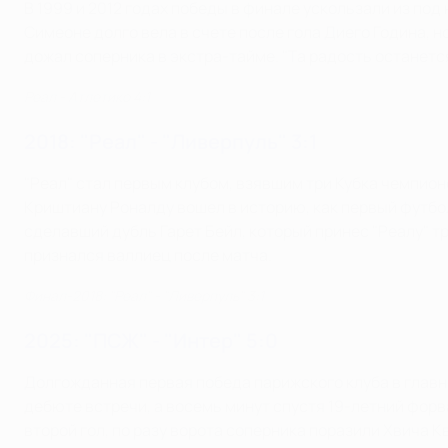
В 1999 и 2012 годах победы в финале ускользали из под
Симеоне долго вела в счете после гола Диего Година, 
дожал соперника в экстра-тайме. "Та радость останется
Реал - Атлетико 4:1
2018: "Реал" - "Ливерпуль" 3:1
"Реал" стал первым клубом, взявшим три Кубка чемпион
Криштиану Роналду вошел в историю, как первый футбол
сделавший дубль Гарет Бейл, который принес "Реалу" тр
признался валлиец после матча.
Финал-2018: "Реал" - "Ливерпуль" 3:1
2025: "ПСЖ" - "Интер" 5:0
Долгожданная первая победа парижского клуба в главн
дебюте встречи, а восемь минут спустя 19-летний фор
второй гол, по разу ворота соперника поразили Хвича 