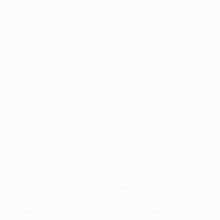
 испить футболистам "Атлетико". Команда Диего
ио Рамос забил спасительный гол, после чего "Реал"
подобное в 1970-е. А нападающий "сливочных"
 Впрочем, главным героем финала стал не Роналду, а
не забил в таком стиле, хотя пытался много раз", -
 ассистировал Ашрафу Хакими, который открыл счет в
и доминировать после перерыва: Дуэ забил свой
после финального свистка эмоциями признанный лучшим