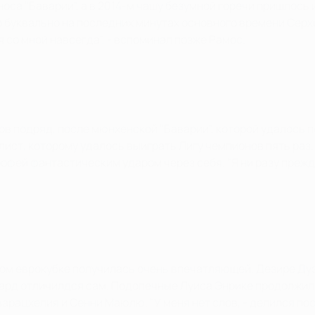
 носа "Баварии", а в 2014-м чашу безумной горечи пришлось
но буквально на последних минутах основного времени Серх
 со мной навсегда", - вспоминал позже Рамос.
ов подряд, после мюнхенской "Баварии", которой удалось 
ист, которому удалось выиграть Лигу чемпионов пять раз.
офей фантастическим ударом через себя. "Я ни разу прежде 
ом еврокубке получилась очень впечатляющей. Дезире Дуэ
вард отличилдся сам. Подопечные Луиса Энрике продолжил
Кварацхелия и Сенни Маюлю. "У меня нет слов, - делился 