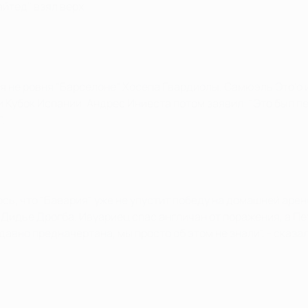
айтед" взял верх.
ся не ровня "Барселоне" Хосепа Гвардиолы. Самюэль Это'о 
 Кубок Испании. Андрес Иниеста потом заявил: "Это был пе
.
сь, что "Бавария" уже не упустит победу на домашней арен
 Дидье Дрогба. Ивуариец спас англичан от поражения, а Пет
давно предначертана, мы просто об этом не знали", - сказа