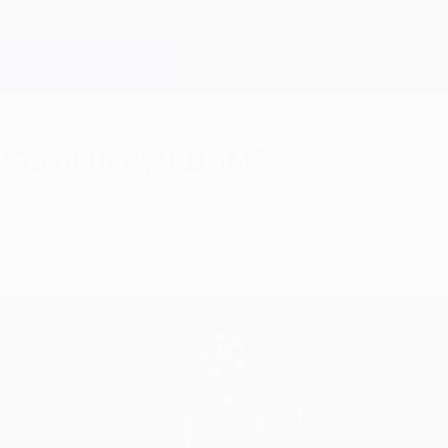
нов был лучшим?
победа "Челси" в Мюнхене - выбери лучший фи