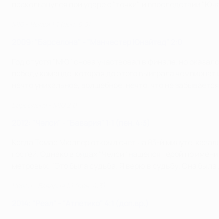
поскользнулся при ударе с "точки", и впоследствии "Юн
МЮ - Челси 1:1 (пен. 6:5)
2009: "Барселона" - "Манчестер Юнайтед" 2:0
Год спустя "МЮ" снова участвовал в финале, но оказал
победу команде, которая до этого выиграла чемпионат и
нечто уникальное, волшебное, нечто, что не забывается"
Барселона - МЮ 2:0
2012: "Челси" - "Бавария" 1:1 (пен. 4:3)
Когда Томас Мюллер открыл счет на 83-й минуте, казало
гостей. Однако в рядах "Челси" нашелся герой по имени
метровых. "Это была судьба. Я верю в судьбу. Она была 
Челси - Бавария 1:1 (пен. 4:3)
2014: "Реал" - "Атлетико" 4:1 (доп.вр.)