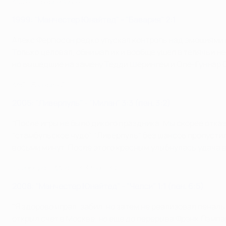
Милан - Барселона 4:0
1999: "Манчестер Юнайтед" - "Бавария" 2:1
Алекс Фергюсон редко упускал контроль над эмоциями на
Только целовал, обнимал их и вообще ушел в телячьи не
но вышедшие на замену Тедди Шерингем и Оле-Гуннар 
МЮ - Бавария 2:1
2005: "Ливерпуль" - "Милан" 3:3 (пен. 3:2)
"После игры не было дикого праздника. Мы скорее отка
"стамбульское чудо". "Ливерпуль" без шансов пропусти
восьми минут. После этого красным улыбнулась удача в
Ливерпуль - Милан 3:3 (пен. 3:2)
2008: "Манчестер Юнайтед" - "Челси" 1:1 (пен. 6:5)
"Я здорово играл, забил, но затем не реализовал пенал
открыл счет в Москве, но еще до перерыва Фрэнк Лэмпа