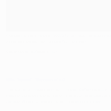
С момента, как в сезоне 1992/93 стартовал первый ро
из решающих матчей турнира был лучшим?
Какой финал выберешь ты?
1994: "Милан" - "Барселона" 4:0
"Так выглядит совершенство", - сказал Фабио Капелло п
фаворитом афинской встречи, но еще до перерыва Даниэ
Десайи. Игра в одни ворота, зато какая роскошная!