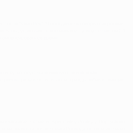
ка на "Камп Ноу". "Я пока даже не говорил с игроками.
а. Большую его часть англичане уступали со счетом 0:1,
 компенсированное время.
н игру, которую ныне именуют не иначе как
 сравнял результат во втором, трижды забив в течение
им в карьере", - отметил Криштиану Роналду. Португалец
серии пенальти после осечки Роналду, но капитан синих