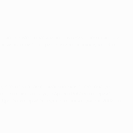
и Лионель Месси забили по голу в Риме, чем принесли
рвый золотой "хет-трик" для испанских клубов. Это
е, хоть и была там формально в качестве команды
р Чех отбил затем удар Арьена Роббена в серии 11-
л Дрогба, который был удален с поля в финале 2008-го.