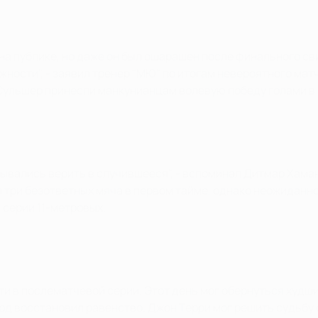
 публике, но даже он был ошарашен после финального свист
жности", - заявил тренер "МЮ" по итогам невероятного матч
Сульшер принесли манкунианцам волевую победу голами в
зывались верить в случившееся", - вспоминал Дитмар Хаман
л три безответных мяча в первом тайме, однако неожиданно
 серии 11-метровых.
ьти в послематчевой серии. Этот день мог обернуться худш
рд восстановил равенство. Джон Терри мог решить судьбу 