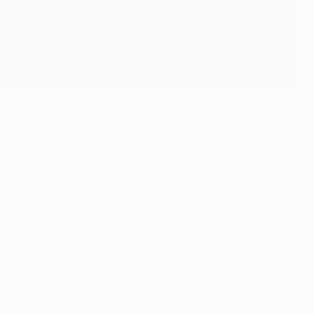
лем множества ярких и драматичных финалов, но какой
еду в финале главного еврокубка. "Барса" считалась
тором тайме по разу забили Деян Савичевич и Марсель