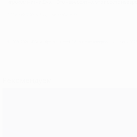
игроком матча Дуэ. - Это невероятно, это просто неверо
ПСЖ - Интер 5:0. Лучшие моменты
© 1998-2026 UEFA. All rights reserved.
Обновлено: воскресенье, 1 июня 2025
Рекомендуем