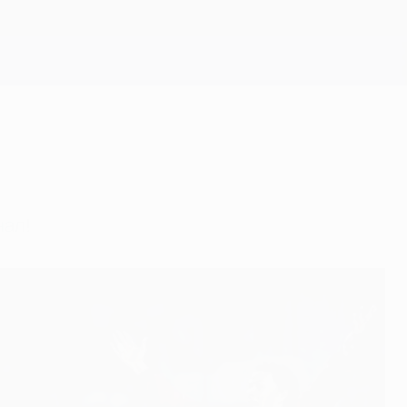
Скачать
нал!