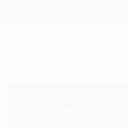
Skip
to
main
Лига чемпионов. Официальное
content
Результаты live и Fantasy
Лига чемпионов УЕФА
Какой финал Лиги чемпио
воскресенье, 1 июня 2025 г.
Стамбульское чудо, подвиг "МЮ" в 1999-м, 