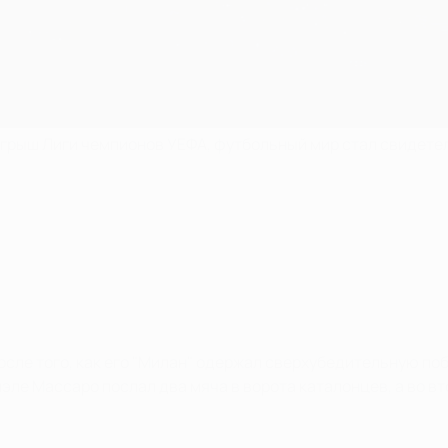
зыгрыш Лиги чемпионов УЕФА, футбольный мир стал свидете
осле того, как его "Милан" одержал сверхубедительную поб
ле Массаро послал два мяча в ворота каталонцев, а во в