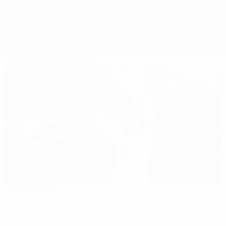
победу подряд
Обзор
Матчи
Группы
Статистика
Клубы
12:00
Выбор редакции
Финал-2018: Реал - Ливерпуль 3:1
Лучшие
05:36
00:38
00:32
моменты