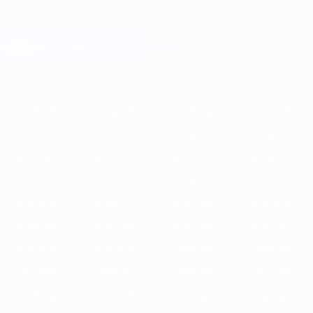
Skip
to
main
Лига чемпионов. Официальное
Скачать
content
Результаты live и Fantasy
Лига чемпионов УЕФА
Главное
2025/26
2024/25
2023/24
2022/23
2021/22
2020/21
2
2025/26
2024/25
2023/24
2022/23
2021/22
2020/21
2019/20
2018/19
2017/18
2016/17
2015/16
2014/15
2013/14
2012/13
2011/12
2010/11
2009/10
2008/09
2007/08
2006/07
2005/06
2004/05
2003/04
2002/03
2001/02
2000/01
1999/00
1998/99
1997/98
1996/97
1995/96
1994/95
1993/94
1992/93
1991/92
1990/91