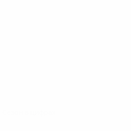
Сезон в цифрах
Главное
Голы
Матчи