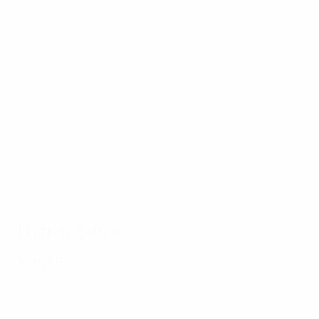
сезона
10.04.2018
26.05.2018
Рома -
28.05.2018
Праздник в
Топ-10 голов
Барселона
раздевалке
Лиги
3:0
"Реала"
чемпионов
УЕФА-2017/18
Путь в финал
Финал