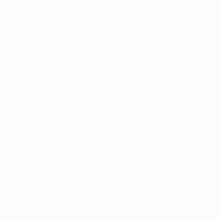
Игры
О турнире
Стат.
Магазин (клубы)
ДРУГИЕ
САЙТЫ
UEFA.com
Фонд УЕФА
СМЕНИТЬ ЯЗЫК
Русский
English
Français
Deutsch
Русский
Español
Italiano
Português
العربية
ПОДПИСЫВАЙСЯ
Скачать официальное приложение
Конфиденциальность
Правила и условия