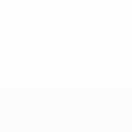
Голы
Роналду
Роналду
401
15
13
Матчи
Фирмино
Фирмино
250
10
13
Мане
Салах
10
13
Лига чемпионов УЕФА
Матчи
Команды
UEFA.tv
Новости
Жеребьевки
История