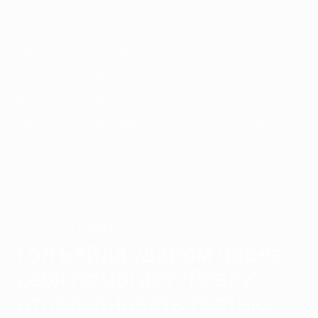
1989/90
1988/89
1987/88
1986/87
1985/86
1984/85
1983/84
1982/83
1981/82
1980/81
1979/80
1978/79
1977/78
1976/77
1975/76
1974/75
1973/74
1972/73
1971/72
1970/71
1969/70
1968/69
1967/68
1966/67
1965/66
1964/65
1963/64
1962/63
1961/62
1960/61
1959/60
1958/59
1957/58
1956/57
1955/56
Реал
ЧЕМПИОН
Гол Бейла ударом через
себя помогает "Реалу"
отпраздновать третью