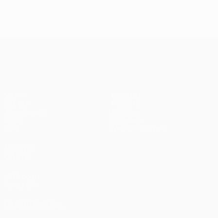
голы в
голы в пятом
голы 
шестом туре
туре Лиги
четве
Лиги
чемпионов
туре 
чемпионов
чемп
Лига чемпионов УЕФА
Матчи
Команды
UEFA.tv
Новости
Жеребьевки
История
Игры
О турнире
Стат.
Магазин (клубы)
ДРУГИЕ
САЙТЫ
UEFA.com
Фонд УЕФА
СМЕНИТЬ ЯЗЫК
Русский
English
Français
Deutsch
Русский
Español