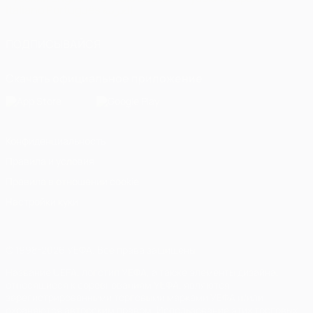
Italiano
Português
العربية
ПОДПИСЫВАЙСЯ
Скачать официальное приложение
Конфиденциальность
Правила и условия
Правила в отношении cookie
Настройки куки
© 1998-2026 УЕФА. Все права защищены
Название UEFA, логотип УЕФА, а также элементы дизайна,
относящиеся к соревнованиям УЕФА, являются
зарегистрированными торговыми марками УЕФА и/или
охраняются авторским правом. Использование этих торговых