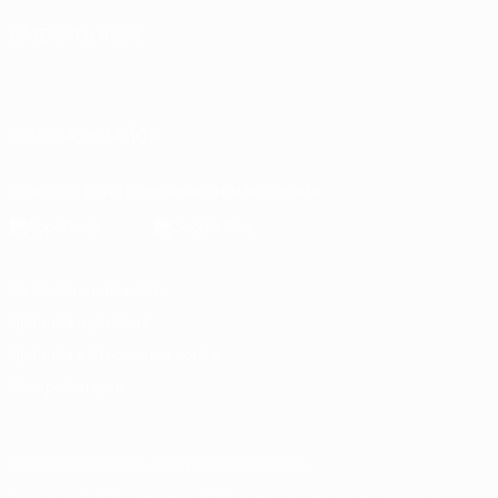
СМЕНИТЬ ЯЗЫК
Русский
English
Français
Deutsch
Русский
Español
Italiano
Português
العربية
ПОДПИСЫВАЙСЯ
Скачать официальное приложение
Конфиденциальность
Правила и условия
Правила в отношении cookie
Настройки куки
© 1998-2026 УЕФА. Все права защищены