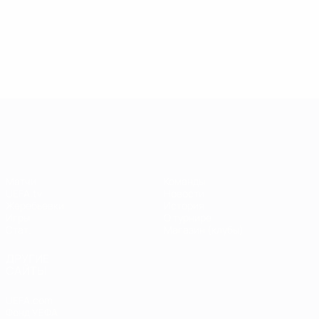
13.05.2019
17.04.2019
03
09.06.2020
Звезды
Легенды
Л
Центурионы
Лиги
Лиги
Л
Лиги
чемпионов:
чемпионов:
ч
чемпионов:
Андрей
Пол Скоулз
Р
Тьерри
Шевченко
Анри
Лига чемпионов УЕФА
Матчи
Команды
UEFA.tv
Новости
Жеребьевки
История
Игры
О турнире
Стат.
Магазин (клубы)
ДРУГИЕ
САЙТЫ
UEFA.com
Фонд УЕФА