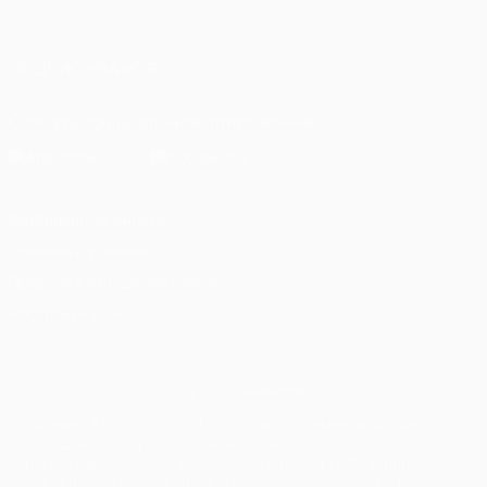
Italiano
Português
العربية
ПОДПИСЫВАЙСЯ
Скачать официальное приложение
Конфиденциальность
Правила и условия
Правила в отношении cookie
Настройки куки
© 1998-2026 УЕФА. Все права защищены
Название UEFA, логотип УЕФА, а также элементы дизайна,
относящиеся к соревнованиям УЕФА, являются
зарегистрированными торговыми марками УЕФА и/или
охраняются авторским правом. Использование этих торговых