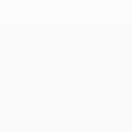
голы в
голы в пятом
голы 
шестом туре
туре Лиги
четве
Лиги
чемпионов
туре 
чемпионов
чемп
Лига чемпионов УЕФА
Матчи
Команды
UEFA.tv
Новости
Жеребьевки
История
Игры
О турнире
Стат.
Магазин (клубы)
ДРУГИЕ
САЙТЫ
UEFA.com
Фонд УЕФА
СМЕНИТЬ ЯЗЫК
Русский
English
Français
Deutsch
Русский
Español