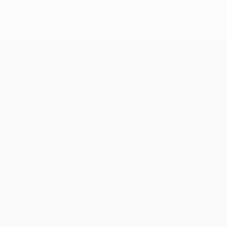
голы в
голы в пятом
голы 
шестом туре
туре Лиги
четве
Лиги
чемпионов
туре 
чемпионов
чемп
Лига чемпионов УЕФА
Матчи
Команды
UEFA.tv
Новости
Жеребьевки
История
Игры
О турнире
Стат.
Магазин (клубы)
ДРУГИЕ
САЙТЫ
UEFA.com
Фонд УЕФА
СМЕНИТЬ ЯЗЫК
Русский
English
Français
Deutsch
Русский
Español