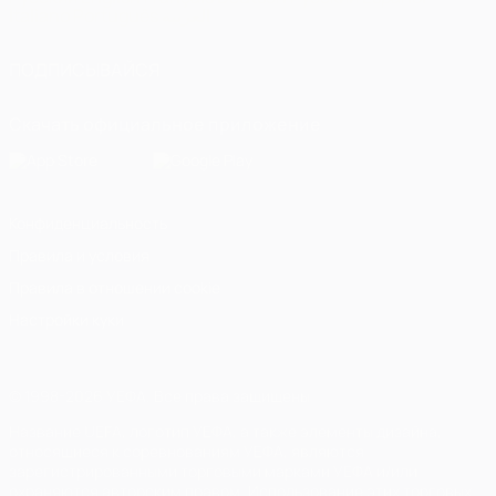
Italiano
Português
العربية
ПОДПИСЫВАЙСЯ
Скачать официальное приложение
Конфиденциальность
Правила и условия
Правила в отношении cookie
Настройки куки
© 1998-2026 УЕФА. Все права защищены
Название UEFA, логотип УЕФА, а также элементы дизайна,
относящиеся к соревнованиям УЕФА, являются
зарегистрированными торговыми марками УЕФА и/или
охраняются авторским правом. Использование этих торговых