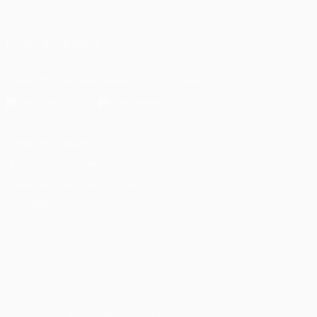
Italiano
Português
العربية
ПОДПИСЫВАЙСЯ
Скачать официальное приложение
Конфиденциальность
Правила и условия
Правила в отношении cookie
Настройки куки
© 1998-2026 УЕФА. Все права защищены
Название UEFA, логотип УЕФА, а также элементы дизайна,
относящиеся к соревнованиям УЕФА, являются
зарегистрированными торговыми марками УЕФА и/или
охраняются авторским правом. Использование этих торговых