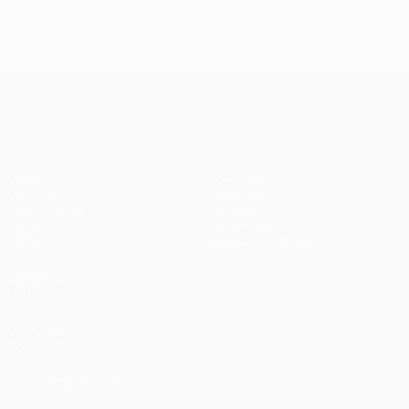
голы в
голы в пятом
голы 
шестом туре
туре Лиги
четве
Лиги
чемпионов
туре 
чемпионов
чемп
Лига чемпионов УЕФА
Матчи
Команды
UEFA.tv
Новости
Жеребьевки
История
Игры
О турнире
Стат.
Магазин (клубы)
ДРУГИЕ
САЙТЫ
UEFA.com
Фонд УЕФА
СМЕНИТЬ ЯЗЫК
Русский
English
Français
Deutsch
Русский
Español